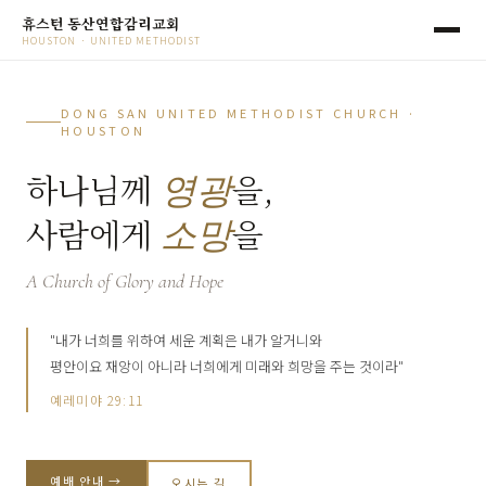
휴스턴 동산연합감리교회
HOUSTON · UNITED METHODIST
DONG SAN UNITED METHODIST CHURCH ·
HOUSTON
하나님께
을,
영광
사람에게
을
소망
A Church of Glory and Hope
"내가 너희를 위하여 세운 계획은 내가 알거니와
평안이요 재앙이 아니라 너희에게 미래와 희망을 주는 것이라"
동
산
예레미야 29:11
연
합
감
리
예배 안내 →
오시는 길